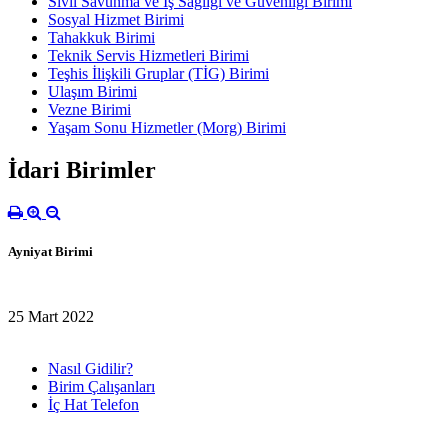
Sivil Savunma ve İş Sağlığı ve Güvenliği Birimi
Sosyal Hizmet Birimi
Tahakkuk Birimi
Teknik Servis Hizmetleri Birimi
Teşhis İlişkili Gruplar (TİG) Birimi
Ulaşım Birimi
Vezne Birimi
Yaşam Sonu Hizmetler (Morg) Birimi
İdari Birimler
Ayniyat Birimi
25 Mart 2022
Nasıl Gidilir?
Birim Çalışanları
İç Hat Telefon