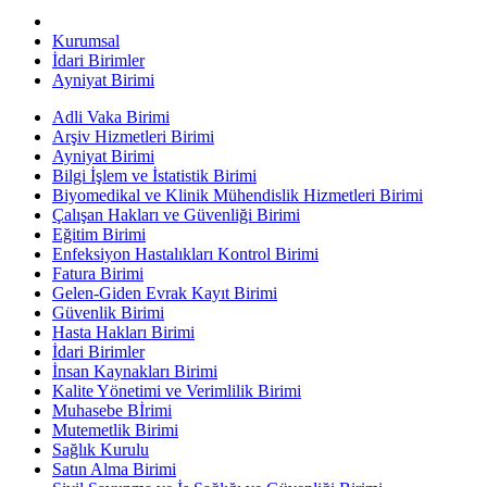
Kurumsal
İdari Birimler
Ayniyat Birimi
Adli Vaka Birimi
Arşiv Hizmetleri Birimi
Ayniyat Birimi
Bilgi İşlem ve İstatistik Birimi
Biyomedikal ve Klinik Mühendislik Hizmetleri Birimi
Çalışan Hakları ve Güvenliği Birimi
Eğitim Birimi
Enfeksiyon Hastalıkları Kontrol Birimi
Fatura Birimi
Gelen-Giden Evrak Kayıt Birimi
Güvenlik Birimi
Hasta Hakları Birimi
İdari Birimler
İnsan Kaynakları Birimi
Kalite Yönetimi ve Verimlilik Birimi
Muhasebe Bİrimi
Mutemetlik Birimi
Sağlık Kurulu
Satın Alma Birimi