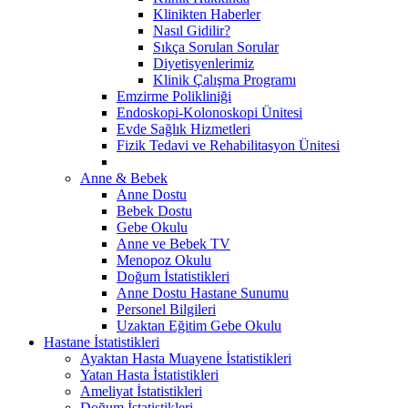
Klinikten Haberler
Nasıl Gidilir?
Sıkça Sorulan Sorular
Diyetisyenlerimiz
Klinik Çalışma Programı
Emzirme Polikliniği
Endoskopi-Kolonoskopi Ünitesi
Evde Sağlık Hizmetleri
Fizik Tedavi ve Rehabilitasyon Ünitesi
Anne & Bebek
Anne Dostu
Bebek Dostu
Gebe Okulu
Anne ve Bebek TV
Menopoz Okulu
Doğum İstatistikleri
Anne Dostu Hastane Sunumu
Personel Bilgileri
Uzaktan Eğitim Gebe Okulu
Hastane İstatistikleri
Ayaktan Hasta Muayene İstatistikleri
Yatan Hasta İstatistikleri
Ameliyat İstatistikleri
Doğum İstatistikleri