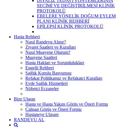
DİYALİZ TEDAVİ YÖNTEMLERİNİN
SEÇİMİ VE DEĞİŞTİRİLMESİ KLİNİK
PROTOKOLÜ
EBELERE YÖNELİK DOĞUM EYLEM
PLANI KLİNİK REHBERİ
EPİLEPSİ KLİNİK PROTOKOLÜ
Hasta Rehberi
Nasıl Randevu Alınır?
Ziyaret Saatleri ve Kuralları
Nasıl Muayene Olurum?
Muayene Saatleri
Hasta Hakları ve Sorumlulukları
Engelli Rehberi
Sağlık Kurulu Başvurusu
Refakat Politikamız ve Refakatçi Kuralları
Evde Sağlık Hizmetleri
Nöbetçi Eczaneler
Bize Ulaşın
Hasta ve Hasta Yakını Görüş ve Öneri Formu
Çalışan Görüş ve Öneri Formu
Hastaneye Ulaşım
RANDEVU AL