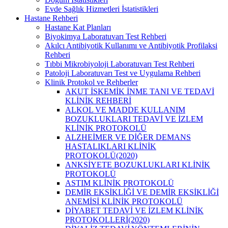
Evde Sağlık Hizmetleri İstatistikleri
Hastane Rehberi
Hastane Kat Planları
Biyokimya Laboratuvarı Test Rehberi
Akılcı Antibiyotik Kullanımı ve Antibiyotik Profilaksi
Rehberi
Tıbbi Mikrobiyoloji Laboratuvarı Test Rehberi
Patoloji Laboratuvarı Test ve Uygulama Rehberi
Klinik Protokol ve Rehberler
AKUT İSKEMİK İNME TANI VE TEDAVİ
KLİNİK REHBERİ
ALKOL VE MADDE KULLANIM
BOZUKLUKLARI TEDAVİ VE İZLEM
KLİNİK PROTOKOLÜ
ALZHEİMER VE DİĞER DEMANS
HASTALIKLARI KLİNİK
PROTOKOLÜ(2020)
ANKSİYETE BOZUKLUKLARI KLİNİK
PROTOKOLÜ
ASTIM KLİNİK PROTOKOLÜ
DEMİR EKSİKLİĞİ VE DEMİR EKSİKLİĞİ
ANEMİSİ KLİNİK PROTOKOLÜ
DİYABET TEDAVİ VE İZLEM KLİNİK
PROTOKOLLERİ(2020)