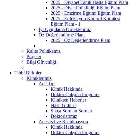
2025 - Diyabet Tanılı Hasta Eğitim Planı
2025 - Diyet Polikliniği Eğitim Planı
2025 - Emzirme Eğitimi Eğitim Planı
2025 - Enfeksiyon Kontrol Komitesi
Eğitim Planı - 1
İyi Uygulama Örneklerimiz
Öz Değerlendirme Planı
2025 - Öz Değerlendirme Planı
Kalite Politikamız
Projeler
Bilgi Güvenliği
Tıbbi Birimler
Kliniklerimiz
Acil Tıp
Klinik Hakkında
Doktor Çalışma Programı
Klinikten Haberler
Nasıl Gidilir?
Sıkça Sorulan Sorular
Doktorlarımız
Anestezi ve Reanimasyon
Klinik Hakkında
Doktor Çalışma Programı