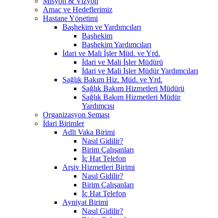
Misyon & Vizyon
Amaç ve Hedeflerimiz
Hastane Yönetimi
Başhekim ve Yardımcıları
Başhekim
Başhekim Yardımcıları
İdari ve Mali İşler Müd. ve Yrd.
İdari ve Mali İşler Müdürü
İdari ve Mali İşler Müdür Yardımcıları
Sağlık Bakım Hiz. Müd. ve Yrd.
Sağlık Bakım Hizmetleri Müdürü
Sağlık Bakım Hizmetleri Müdür
Yardımcısı
Organizasyon Şeması
İdari Birimler
Adli Vaka Birimi
Nasıl Gidilir?
Birim Çalışanları
İç Hat Telefon
Arşiv Hizmetleri Birimi
Nasıl Gidilir?
Birim Çalışanları
İç Hat Telefon
Ayniyat Birimi
Nasıl Gidilir?