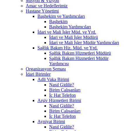
Misyon & Vizyon
Amaç ve Hedeflerimiz
Hastane Yönetimi
Başhekim ve Yardımcıları
Başhekim
Başhekim Yardımcıları
İdari ve Mali İşler Müd. ve Yrd.
İdari ve Mali İşler Müdürü
İdari ve Mali İşler Müdür Yardımcıları
Sağlık Bakım Hiz. Müd. ve Yrd.
Sağlık Bakım Hizmetleri Müdürü
Sağlık Bakım Hizmetleri Müdür
Yardımcısı
Organizasyon Şeması
İdari Birimler
Adli Vaka Birimi
Nasıl Gidilir?
Birim Çalışanları
İç Hat Telefon
Arşiv Hizmetleri Birimi
Nasıl Gidilir?
Birim Çalışanları
İç Hat Telefon
Ayniyat Birimi
Nasıl Gidilir?