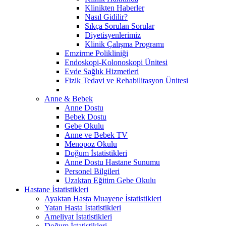
Klinikten Haberler
Nasıl Gidilir?
Sıkça Sorulan Sorular
Diyetisyenlerimiz
Klinik Çalışma Programı
Emzirme Polikliniği
Endoskopi-Kolonoskopi Ünitesi
Evde Sağlık Hizmetleri
Fizik Tedavi ve Rehabilitasyon Ünitesi
Anne & Bebek
Anne Dostu
Bebek Dostu
Gebe Okulu
Anne ve Bebek TV
Menopoz Okulu
Doğum İstatistikleri
Anne Dostu Hastane Sunumu
Personel Bilgileri
Uzaktan Eğitim Gebe Okulu
Hastane İstatistikleri
Ayaktan Hasta Muayene İstatistikleri
Yatan Hasta İstatistikleri
Ameliyat İstatistikleri
Doğum İstatistikleri