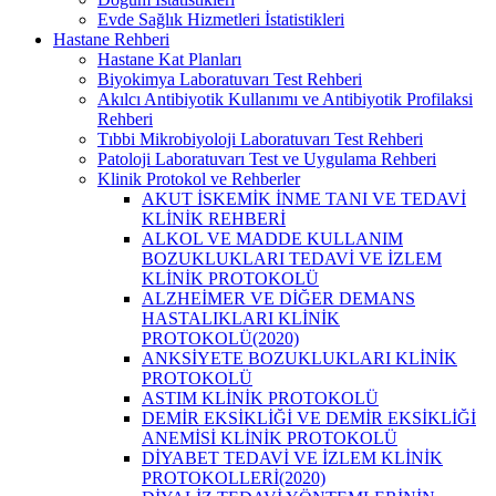
Evde Sağlık Hizmetleri İstatistikleri
Hastane Rehberi
Hastane Kat Planları
Biyokimya Laboratuvarı Test Rehberi
Akılcı Antibiyotik Kullanımı ve Antibiyotik Profilaksi
Rehberi
Tıbbi Mikrobiyoloji Laboratuvarı Test Rehberi
Patoloji Laboratuvarı Test ve Uygulama Rehberi
Klinik Protokol ve Rehberler
AKUT İSKEMİK İNME TANI VE TEDAVİ
KLİNİK REHBERİ
ALKOL VE MADDE KULLANIM
BOZUKLUKLARI TEDAVİ VE İZLEM
KLİNİK PROTOKOLÜ
ALZHEİMER VE DİĞER DEMANS
HASTALIKLARI KLİNİK
PROTOKOLÜ(2020)
ANKSİYETE BOZUKLUKLARI KLİNİK
PROTOKOLÜ
ASTIM KLİNİK PROTOKOLÜ
DEMİR EKSİKLİĞİ VE DEMİR EKSİKLİĞİ
ANEMİSİ KLİNİK PROTOKOLÜ
DİYABET TEDAVİ VE İZLEM KLİNİK
PROTOKOLLERİ(2020)