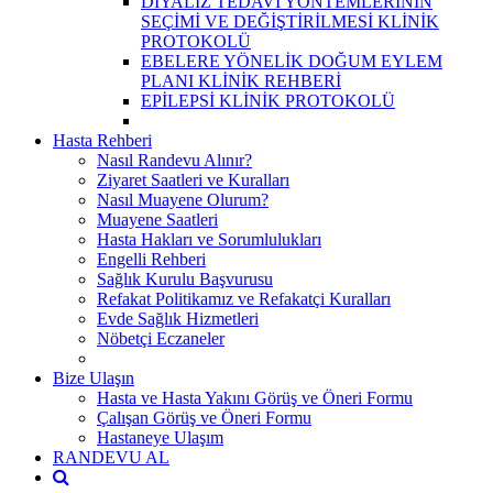
DİYALİZ TEDAVİ YÖNTEMLERİNİN
SEÇİMİ VE DEĞİŞTİRİLMESİ KLİNİK
PROTOKOLÜ
EBELERE YÖNELİK DOĞUM EYLEM
PLANI KLİNİK REHBERİ
EPİLEPSİ KLİNİK PROTOKOLÜ
Hasta Rehberi
Nasıl Randevu Alınır?
Ziyaret Saatleri ve Kuralları
Nasıl Muayene Olurum?
Muayene Saatleri
Hasta Hakları ve Sorumlulukları
Engelli Rehberi
Sağlık Kurulu Başvurusu
Refakat Politikamız ve Refakatçi Kuralları
Evde Sağlık Hizmetleri
Nöbetçi Eczaneler
Bize Ulaşın
Hasta ve Hasta Yakını Görüş ve Öneri Formu
Çalışan Görüş ve Öneri Formu
Hastaneye Ulaşım
RANDEVU AL