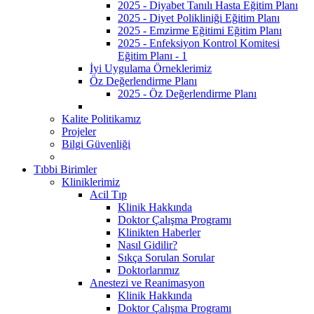
2025 - Diyabet Tanılı Hasta Eğitim Planı
2025 - Diyet Polikliniği Eğitim Planı
2025 - Emzirme Eğitimi Eğitim Planı
2025 - Enfeksiyon Kontrol Komitesi
Eğitim Planı - 1
İyi Uygulama Örneklerimiz
Öz Değerlendirme Planı
2025 - Öz Değerlendirme Planı
Kalite Politikamız
Projeler
Bilgi Güvenliği
Tıbbi Birimler
Kliniklerimiz
Acil Tıp
Klinik Hakkında
Doktor Çalışma Programı
Klinikten Haberler
Nasıl Gidilir?
Sıkça Sorulan Sorular
Doktorlarımız
Anestezi ve Reanimasyon
Klinik Hakkında
Doktor Çalışma Programı