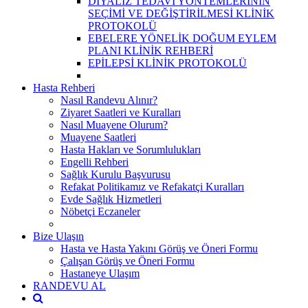
DİYALİZ TEDAVİ YÖNTEMLERİNİN
SEÇİMİ VE DEĞİŞTİRİLMESİ KLİNİK
PROTOKOLÜ
EBELERE YÖNELİK DOĞUM EYLEM
PLANI KLİNİK REHBERİ
EPİLEPSİ KLİNİK PROTOKOLÜ
Hasta Rehberi
Nasıl Randevu Alınır?
Ziyaret Saatleri ve Kuralları
Nasıl Muayene Olurum?
Muayene Saatleri
Hasta Hakları ve Sorumlulukları
Engelli Rehberi
Sağlık Kurulu Başvurusu
Refakat Politikamız ve Refakatçi Kuralları
Evde Sağlık Hizmetleri
Nöbetçi Eczaneler
Bize Ulaşın
Hasta ve Hasta Yakını Görüş ve Öneri Formu
Çalışan Görüş ve Öneri Formu
Hastaneye Ulaşım
RANDEVU AL