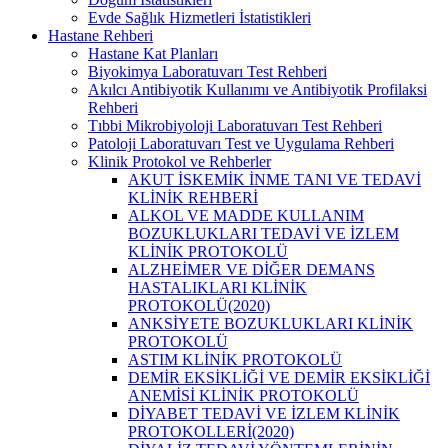
Evde Sağlık Hizmetleri İstatistikleri
Hastane Rehberi
Hastane Kat Planları
Biyokimya Laboratuvarı Test Rehberi
Akılcı Antibiyotik Kullanımı ve Antibiyotik Profilaksi
Rehberi
Tıbbi Mikrobiyoloji Laboratuvarı Test Rehberi
Patoloji Laboratuvarı Test ve Uygulama Rehberi
Klinik Protokol ve Rehberler
AKUT İSKEMİK İNME TANI VE TEDAVİ
KLİNİK REHBERİ
ALKOL VE MADDE KULLANIM
BOZUKLUKLARI TEDAVİ VE İZLEM
KLİNİK PROTOKOLÜ
ALZHEİMER VE DİĞER DEMANS
HASTALIKLARI KLİNİK
PROTOKOLÜ(2020)
ANKSİYETE BOZUKLUKLARI KLİNİK
PROTOKOLÜ
ASTIM KLİNİK PROTOKOLÜ
DEMİR EKSİKLİĞİ VE DEMİR EKSİKLİĞİ
ANEMİSİ KLİNİK PROTOKOLÜ
DİYABET TEDAVİ VE İZLEM KLİNİK
PROTOKOLLERİ(2020)