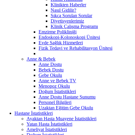
Klinikten Haberler
Nasıl Gidilir?
Sıkça Sorulan Sorular
Diyetisyenlerimiz
Klinik Çalışma Programı
Emzirme Polikliniği
Endoskopi-Kolonoskopi Ünitesi
Evde Sağlık Hizmetleri
Fizik Tedavi ve Rehabilitasyon Ünitesi
Anne & Bebek
Anne Dostu
Bebek Dostu
Gebe Okulu
Anne ve Bebek TV
Menopoz Okulu
Doğum İstatistikleri
Anne Dostu Hastane Sunumu
Personel Bilgileri
Uzaktan Eğitim Gebe Okulu
Hastane İstatistikleri
Ayaktan Hasta Muayene İstatistikleri
Yatan Hasta İstatistikleri
Ameliyat İstatistikleri
Doğum İstatistikleri