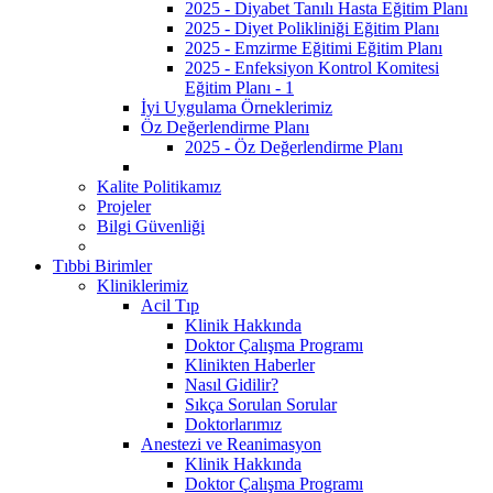
2025 - Diyabet Tanılı Hasta Eğitim Planı
2025 - Diyet Polikliniği Eğitim Planı
2025 - Emzirme Eğitimi Eğitim Planı
2025 - Enfeksiyon Kontrol Komitesi
Eğitim Planı - 1
İyi Uygulama Örneklerimiz
Öz Değerlendirme Planı
2025 - Öz Değerlendirme Planı
Kalite Politikamız
Projeler
Bilgi Güvenliği
Tıbbi Birimler
Kliniklerimiz
Acil Tıp
Klinik Hakkında
Doktor Çalışma Programı
Klinikten Haberler
Nasıl Gidilir?
Sıkça Sorulan Sorular
Doktorlarımız
Anestezi ve Reanimasyon
Klinik Hakkında
Doktor Çalışma Programı