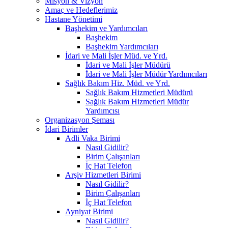
Misyon & Vizyon
Amaç ve Hedeflerimiz
Hastane Yönetimi
Başhekim ve Yardımcıları
Başhekim
Başhekim Yardımcıları
İdari ve Mali İşler Müd. ve Yrd.
İdari ve Mali İşler Müdürü
İdari ve Mali İşler Müdür Yardımcıları
Sağlık Bakım Hiz. Müd. ve Yrd.
Sağlık Bakım Hizmetleri Müdürü
Sağlık Bakım Hizmetleri Müdür
Yardımcısı
Organizasyon Şeması
İdari Birimler
Adli Vaka Birimi
Nasıl Gidilir?
Birim Çalışanları
İç Hat Telefon
Arşiv Hizmetleri Birimi
Nasıl Gidilir?
Birim Çalışanları
İç Hat Telefon
Ayniyat Birimi
Nasıl Gidilir?