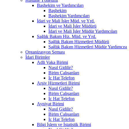
Hastane Yönetimi
Başhekim ve Yardımcıları
Başhekim
Başhekim Yardımcıları
İdari ve Mali İşler Müd. ve Yrd.
İdari ve Mali İşler Müdürü
İdari ve Mali İşler Müdür Yardımcıları
Sağlık Bakım Hiz. Müd. ve Yrd.
Sağlık Bakım Hizmetleri Müdürü
Sağlık Bakım Hizmetleri Müdür Yardımcısı
Organizasyon Şeması
İdari Birimler
Adli Vaka Birimi
Nasıl Gidilir?
Birim Çalışanları
İç Hat Telefon
Arşiv Hizmetleri Birimi
Nasıl Gidilir?
Birim Çalışanları
İç Hat Telefon
Ayniyat Birimi
Nasıl Gidilir?
Birim Çalışanları
İç Hat Telefon
Bilgi İşlem ve İstatistik Birimi