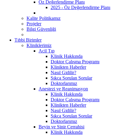
Öz Değerlendirme Planı
2025 - Öz Değerlendirme Planı
Kalite Politikamız
Projeler
Bilgi Güvenliği
Tıbbi Birimler
Kliniklerimiz
Acil Tıp
Klinik Hakkında
Doktor Çalışma Programı
Klinikten Haberler
Nasıl Gidilir?
Sıkça Sorulan Sorular
Doktorlarımız
Anestezi ve Reanimasyon
Klinik Hakkında
Doktor Çalışma Programı
Klinikten Haberler
Nasıl Gidilir?
Sıkça Sorulan Sorular
Doktorlarımız
Beyin ve Sinir Cerrahisi
Klinik Hakkında