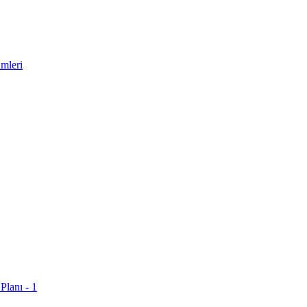
mleri
Planı - 1