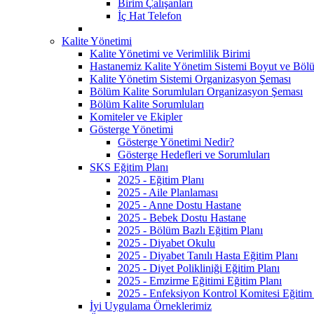
Birim Çalışanları
İç Hat Telefon
Kalite Yönetimi
Kalite Yönetimi ve Verimlilik Birimi
Hastanemiz Kalite Yönetim Sistemi Boyut ve Bölü
Kalite Yönetim Sistemi Organizasyon Şeması
Bölüm Kalite Sorumluları Organizasyon Şeması
Bölüm Kalite Sorumluları
Komiteler ve Ekipler
Gösterge Yönetimi
Gösterge Yönetimi Nedir?
Gösterge Hedefleri ve Sorumluları
SKS Eğitim Planı
2025 - Eğitim Planı
2025 - Aile Planlaması
2025 - Anne Dostu Hastane
2025 - Bebek Dostu Hastane
2025 - Bölüm Bazlı Eğitim Planı
2025 - Diyabet Okulu
2025 - Diyabet Tanılı Hasta Eğitim Planı
2025 - Diyet Polikliniği Eğitim Planı
2025 - Emzirme Eğitimi Eğitim Planı
2025 - Enfeksiyon Kontrol Komitesi Eğitim 
İyi Uygulama Örneklerimiz