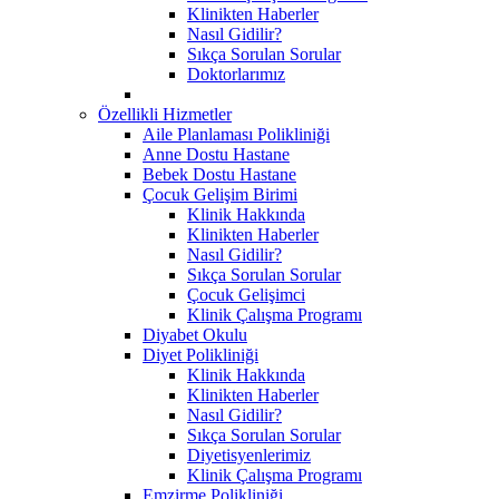
Klinikten Haberler
Nasıl Gidilir?
Sıkça Sorulan Sorular
Doktorlarımız
Özellikli Hizmetler
Aile Planlaması Polikliniği
Anne Dostu Hastane
Bebek Dostu Hastane
Çocuk Gelişim Birimi
Klinik Hakkında
Klinikten Haberler
Nasıl Gidilir?
Sıkça Sorulan Sorular
Çocuk Gelişimci
Klinik Çalışma Programı
Diyabet Okulu
Diyet Polikliniği
Klinik Hakkında
Klinikten Haberler
Nasıl Gidilir?
Sıkça Sorulan Sorular
Diyetisyenlerimiz
Klinik Çalışma Programı
Emzirme Polikliniği