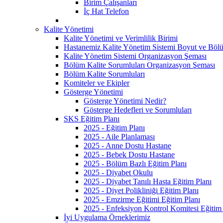
Birim Çalışanları
İç Hat Telefon
Kalite Yönetimi
Kalite Yönetimi ve Verimlilik Birimi
Hastanemiz Kalite Yönetim Sistemi Boyut ve Bölü
Kalite Yönetim Sistemi Organizasyon Şeması
Bölüm Kalite Sorumluları Organizasyon Şeması
Bölüm Kalite Sorumluları
Komiteler ve Ekipler
Gösterge Yönetimi
Gösterge Yönetimi Nedir?
Gösterge Hedefleri ve Sorumluları
SKS Eğitim Planı
2025 - Eğitim Planı
2025 - Aile Planlaması
2025 - Anne Dostu Hastane
2025 - Bebek Dostu Hastane
2025 - Bölüm Bazlı Eğitim Planı
2025 - Diyabet Okulu
2025 - Diyabet Tanılı Hasta Eğitim Planı
2025 - Diyet Polikliniği Eğitim Planı
2025 - Emzirme Eğitimi Eğitim Planı
2025 - Enfeksiyon Kontrol Komitesi Eğitim 
İyi Uygulama Örneklerimiz