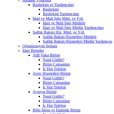
Hastane Yönetimi
Başhekim ve Yardımcıları
Başhekim
Başhekim Yardımcıları
İdari ve Mali İşler Müd. ve Yrd.
İdari ve Mali İşler Müdürü
İdari ve Mali İşler Müdür Yardımcıları
Sağlık Bakım Hiz. Müd. ve Yrd.
Sağlık Bakım Hizmetleri Müdürü
Sağlık Bakım Hizmetleri Müdür Yardımcısı
Organizasyon Şeması
İdari Birimler
Adli Vaka Birimi
Nasıl Gidilir?
Birim Çalışanları
İç Hat Telefon
Arşiv Hizmetleri Birimi
Nasıl Gidilir?
Birim Çalışanları
İç Hat Telefon
Ayniyat Birimi
Nasıl Gidilir?
Birim Çalışanları
İç Hat Telefon
Bilgi İşlem ve İstatistik Birimi