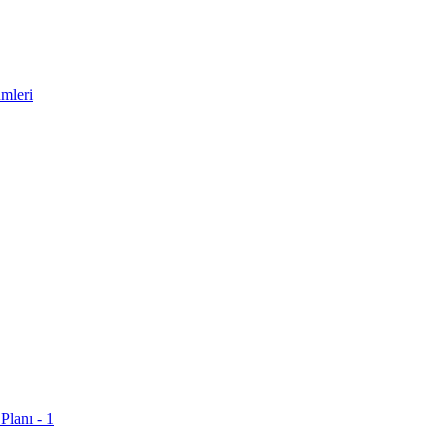
mleri
Planı - 1