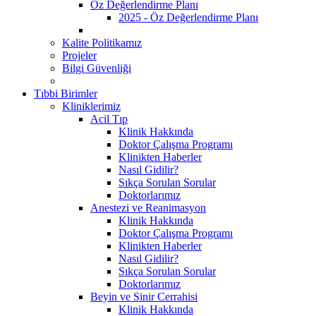
Öz Değerlendirme Planı
2025 - Öz Değerlendirme Planı
Kalite Politikamız
Projeler
Bilgi Güvenliği
Tıbbi Birimler
Kliniklerimiz
Acil Tıp
Klinik Hakkında
Doktor Çalışma Programı
Klinikten Haberler
Nasıl Gidilir?
Sıkça Sorulan Sorular
Doktorlarımız
Anestezi ve Reanimasyon
Klinik Hakkında
Doktor Çalışma Programı
Klinikten Haberler
Nasıl Gidilir?
Sıkça Sorulan Sorular
Doktorlarımız
Beyin ve Sinir Cerrahisi
Klinik Hakkında