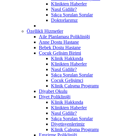
Klinikten Haberler
Nasıl Gidilir?
Sıkça Sorulan Sorular
Doktorlarımız
Özellikli Hizmetler
Aile Planlaması Polikliniği
Anne Dostu Hastane
Bebek Dostu Hastane
Çocuk Gelişim Birimi
Klinik Hakkında
Klinikten Haberler
Nasıl Gidilir?
Sıkça Sorulan Sorular
Çocuk Gelişimci
Klinik Çalışma Programı
Diyabet Okulu
Diyet Polikliniği
Klinik Hakkında
Klinikten Haberler
Nasıl Gidilir?
Sıkça Sorulan Sorular
Diyetisyenlerimiz
Klinik Çalışma Programı
Emzirme Polikliniği