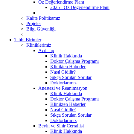
Öz Değerlendirme Planı
2025 - Öz Değerlendirme Planı
Kalite Politikamız
Projeler
Bilgi Güvenliği
Tıbbi Birimler
Kliniklerimiz
Acil Tıp
Klinik Hakkında
Doktor Çalışma Programı
Klinikten Haberler
Nasıl Gidilir?
Sıkça Sorulan Sorular
Doktorlarımız
Anestezi ve Reanimasyon
Klinik Hakkında
Doktor Çalışma Programı
Klinikten Haberler
Nasıl Gidilir?
Sıkça Sorulan Sorular
Doktorlarımız
Beyin ve Sinir Cerrahisi
Klinik Hakkında