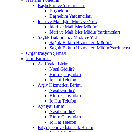
Hastane Yönetimi
Başhekim ve Yardımcıları
Başhekim
Başhekim Yardımcıları
İdari ve Mali İşler Müd. ve Yrd.
İdari ve Mali İşler Müdürü
İdari ve Mali İşler Müdür Yardımcıları
Sağlık Bakım Hiz. Müd. ve Yrd.
Sağlık Bakım Hizmetleri Müdürü
Sağlık Bakım Hizmetleri Müdür Yardımcısı
Organizasyon Şeması
İdari Birimler
Adli Vaka Birimi
Nasıl Gidilir?
Birim Çalışanları
İç Hat Telefon
Arşiv Hizmetleri Birimi
Nasıl Gidilir?
Birim Çalışanları
İç Hat Telefon
Ayniyat Birimi
Nasıl Gidilir?
Birim Çalışanları
İç Hat Telefon
Bilgi İşlem ve İstatistik Birimi