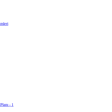
mleri
Planı - 1