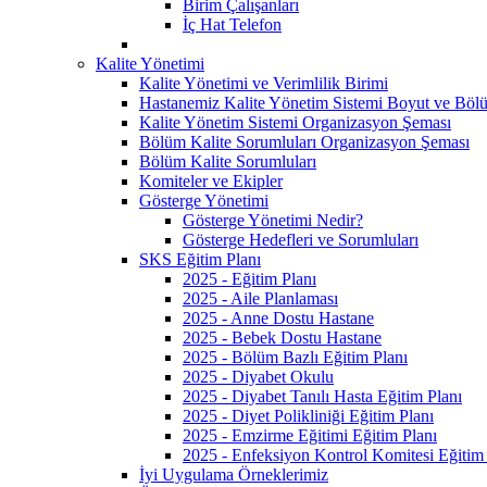
Birim Çalışanları
İç Hat Telefon
Kalite Yönetimi
Kalite Yönetimi ve Verimlilik Birimi
Hastanemiz Kalite Yönetim Sistemi Boyut ve Bölü
Kalite Yönetim Sistemi Organizasyon Şeması
Bölüm Kalite Sorumluları Organizasyon Şeması
Bölüm Kalite Sorumluları
Komiteler ve Ekipler
Gösterge Yönetimi
Gösterge Yönetimi Nedir?
Gösterge Hedefleri ve Sorumluları
SKS Eğitim Planı
2025 - Eğitim Planı
2025 - Aile Planlaması
2025 - Anne Dostu Hastane
2025 - Bebek Dostu Hastane
2025 - Bölüm Bazlı Eğitim Planı
2025 - Diyabet Okulu
2025 - Diyabet Tanılı Hasta Eğitim Planı
2025 - Diyet Polikliniği Eğitim Planı
2025 - Emzirme Eğitimi Eğitim Planı
2025 - Enfeksiyon Kontrol Komitesi Eğitim 
İyi Uygulama Örneklerimiz