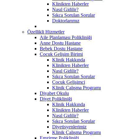
Klinikten Haberler
Nasıl Gidilir?
Sıkça Sorulan Sorular
Doktorlarımız
Özellikli Hizmetler
Aile Planlaması Polikliniği
Anne Dostu Hastane
Bebek Dostu Hastane
Çocuk Gelişim Birimi
Klinik Hakkında
Klinikten Haberler
Nasıl Gidilir?
Sıkça Sorulan Sorular
Çocuk Gelişimci
Klinik Çalışma Programı
Diyabet Okulu
Diyet Polikliniği
Klinik Hakkında
Klinikten Haberler
Nasıl Gidilir?
Sıkça Sorulan Sorular
Diyetisyenlerimiz
Klinik Çalışma Programı
Emzirme Polikliniği