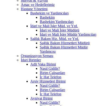
Misyon & Vizyon
Amaç ve Hedeflerimiz
Hastane Yönetimi
Başhekim ve Yardımcıları
Başhekim
Başhekim Yardımcıları
İdari ve Mali İşler Müd. ve Yrd.
İdari ve Mali İşler Müdürü
İdari ve Mali İşler Müdür Yardımcıları
Sağlık Bakım Hiz. Müd. ve Yrd.
Sağlık Bakım Hizmetleri Müdürü
Sağlık Bakım Hizmetleri Müdür
Yardımcısı
Organizasyon Şeması
İdari Birimler
Adli Vaka Birimi
Nasıl Gidilir?
Birim Çalışanları
İç Hat Telefon
Arşiv Hizmetleri Birimi
Nasıl Gidilir?
Birim Çalışanları
İç Hat Telefon
Ayniyat Birimi
Nasıl Gidilir?