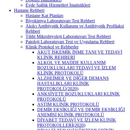
Evde Sağlık Hizmetleri İstatistikleri
Hastane Rehberi
Hastane Kat Planları
Biyokimya Laboratuvarı Test Rehberi
Akılcı Antibiyotik Kullanımı ve Antibiyotik Profilaksi
Rehberi
Tıbbi Mikrobiyoloji Laboratuvarı Test Rehberi
Patoloji Laboratuvarı Test ve Uygulama Rehberi
Klinik Protokol ve Rehberler
AKUT İSKEMİK İNME TANI VE TEDAVİ
KLİNİK REHBERİ
ALKOL VE MADDE KULLANIM
BOZUKLUKLARI TEDAVİ VE İZLEM
KLİNİK PROTOKOLÜ
ALZHEİMER VE DİĞER DEMANS
HASTALIKLARI KLİNİK
PROTOKOLÜ(2020)
ANKSİYETE BOZUKLUKLARI KLİNİK
PROTOKOLÜ
ASTIM KLİNİK PROTOKOLÜ
DEMİR EKSİKLİĞİ VE DEMİR EKSİKLİĞİ
ANEMİSİ KLİNİK PROTOKOLÜ
DİYABET TEDAVİ VE İZLEM KLİNİK
PROTOKOLLERİ(2020)