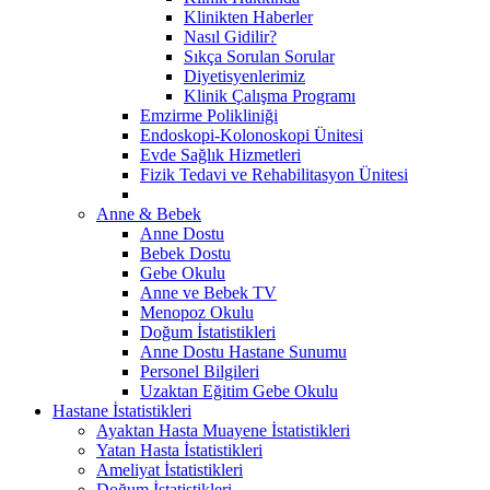
Klinikten Haberler
Nasıl Gidilir?
Sıkça Sorulan Sorular
Diyetisyenlerimiz
Klinik Çalışma Programı
Emzirme Polikliniği
Endoskopi-Kolonoskopi Ünitesi
Evde Sağlık Hizmetleri
Fizik Tedavi ve Rehabilitasyon Ünitesi
Anne & Bebek
Anne Dostu
Bebek Dostu
Gebe Okulu
Anne ve Bebek TV
Menopoz Okulu
Doğum İstatistikleri
Anne Dostu Hastane Sunumu
Personel Bilgileri
Uzaktan Eğitim Gebe Okulu
Hastane İstatistikleri
Ayaktan Hasta Muayene İstatistikleri
Yatan Hasta İstatistikleri
Ameliyat İstatistikleri
Doğum İstatistikleri