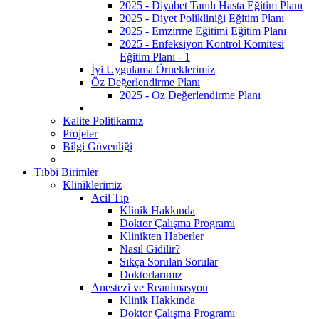
2025 - Diyabet Tanılı Hasta Eğitim Planı
2025 - Diyet Polikliniği Eğitim Planı
2025 - Emzirme Eğitimi Eğitim Planı
2025 - Enfeksiyon Kontrol Komitesi
Eğitim Planı - 1
İyi Uygulama Örneklerimiz
Öz Değerlendirme Planı
2025 - Öz Değerlendirme Planı
Kalite Politikamız
Projeler
Bilgi Güvenliği
Tıbbi Birimler
Kliniklerimiz
Acil Tıp
Klinik Hakkında
Doktor Çalışma Programı
Klinikten Haberler
Nasıl Gidilir?
Sıkça Sorulan Sorular
Doktorlarımız
Anestezi ve Reanimasyon
Klinik Hakkında
Doktor Çalışma Programı