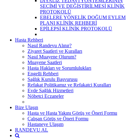
DİYALİZ TEDAVİ YÖNTEMLERİNİN
SEÇİMİ VE DEĞİŞTİRİLMESİ KLİNİK
PROTOKOLÜ
EBELERE YÖNELİK DOĞUM EYLEM
PLANI KLİNİK REHBERİ
EPİLEPSİ KLİNİK PROTOKOLÜ
Hasta Rehberi
Nasıl Randevu Alınır?
Ziyaret Saatleri ve Kuralları
Nasıl Muayene Olurum?
Muayene Saatleri
Hasta Hakları ve Sorumlulukları
Engelli Rehberi
Sağlık Kurulu Başvurusu
Refakat Politikamız ve Refakatçi Kuralları
Evde Sağlık Hizmetleri
Nöbetçi Eczaneler
Bize Ulaşın
Hasta ve Hasta Yakını Görüş ve Öneri Formu
Çalışan Görüş ve Öneri Formu
Hastaneye Ulaşım
RANDEVU AL