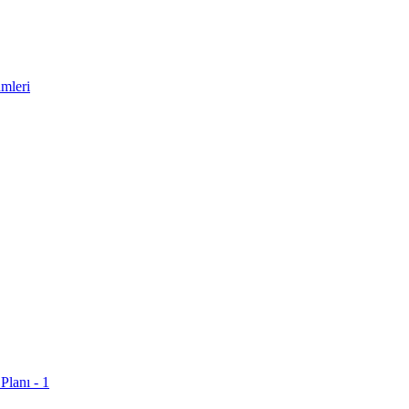
mleri
Planı - 1