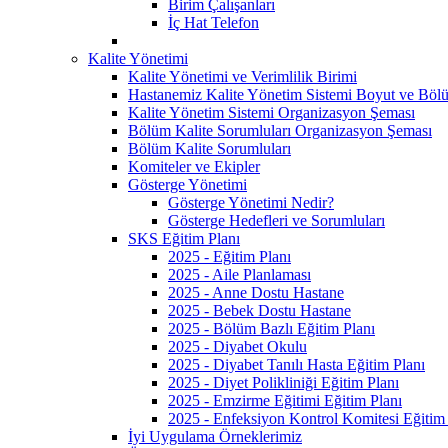
Birim Çalışanları
İç Hat Telefon
Kalite Yönetimi
Kalite Yönetimi ve Verimlilik Birimi
Hastanemiz Kalite Yönetim Sistemi Boyut ve Bölü
Kalite Yönetim Sistemi Organizasyon Şeması
Bölüm Kalite Sorumluları Organizasyon Şeması
Bölüm Kalite Sorumluları
Komiteler ve Ekipler
Gösterge Yönetimi
Gösterge Yönetimi Nedir?
Gösterge Hedefleri ve Sorumluları
SKS Eğitim Planı
2025 - Eğitim Planı
2025 - Aile Planlaması
2025 - Anne Dostu Hastane
2025 - Bebek Dostu Hastane
2025 - Bölüm Bazlı Eğitim Planı
2025 - Diyabet Okulu
2025 - Diyabet Tanılı Hasta Eğitim Planı
2025 - Diyet Polikliniği Eğitim Planı
2025 - Emzirme Eğitimi Eğitim Planı
2025 - Enfeksiyon Kontrol Komitesi Eğitim 
İyi Uygulama Örneklerimiz