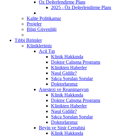
Öz Değerlendirme Planı
2025 - Öz Değerlendirme Planı
Kalite Politikamız
Projeler
Bilgi Güvenliği
Tıbbi Birimler
Kliniklerimiz
Acil Tıp
Klinik Hakkında
Doktor Çalışma Programı
Klinikten Haberler
Nasıl Gidilir?
Sıkça Sorulan Sorular
Doktorlarımız
Anestezi ve Reanimasyon
Klinik Hakkında
Doktor Çalışma Programı
Klinikten Haberler
Nasıl Gidilir?
Sıkça Sorulan Sorular
Doktorlarımız
Beyin ve Sinir Cerrahisi
Klinik Hakkında