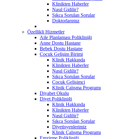
Klinikten Haberler
Nasıl Gidilir?
Sıkça Sorulan Sorular
Doktorlarımız
Özellikli Hizmetler
Aile Planlaması Polikliniği
Anne Dostu Hastane
Bebek Dostu Hastane
Çocuk Gelişim Birimi
Klinik Hakkında
Klinikten Haberler
Nasıl Gidilir?
Sıkça Sorulan Sorular
Çocuk Gelişimci
Klinik Çalışma Programı
Diyabet Okulu
Diyet Polikliniği
Klinik Hakkında
Klinikten Haberler
Nasıl Gidilir?
Sıkça Sorulan Sorular
Diyetisyenlerimiz
Klinik Çalışma Programı
Emzirme Polikliniği