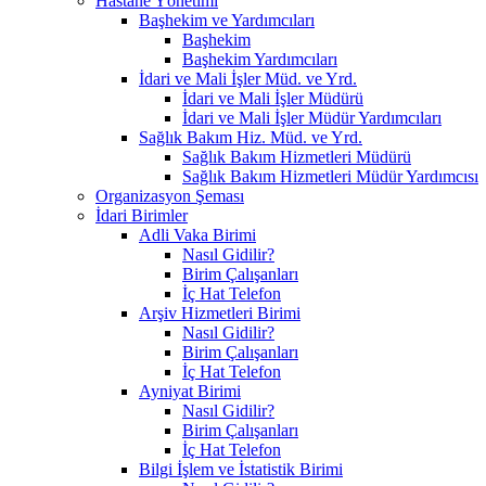
Hastane Yönetimi
Başhekim ve Yardımcıları
Başhekim
Başhekim Yardımcıları
İdari ve Mali İşler Müd. ve Yrd.
İdari ve Mali İşler Müdürü
İdari ve Mali İşler Müdür Yardımcıları
Sağlık Bakım Hiz. Müd. ve Yrd.
Sağlık Bakım Hizmetleri Müdürü
Sağlık Bakım Hizmetleri Müdür Yardımcısı
Organizasyon Şeması
İdari Birimler
Adli Vaka Birimi
Nasıl Gidilir?
Birim Çalışanları
İç Hat Telefon
Arşiv Hizmetleri Birimi
Nasıl Gidilir?
Birim Çalışanları
İç Hat Telefon
Ayniyat Birimi
Nasıl Gidilir?
Birim Çalışanları
İç Hat Telefon
Bilgi İşlem ve İstatistik Birimi