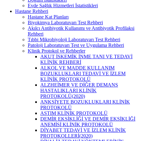
Evde Sağlık Hizmetleri İstatistikleri
Hastane Rehberi
Hastane Kat Planları
Biyokimya Laboratuvarı Test Rehberi
Akılcı Antibiyotik Kullanımı ve Antibiyotik Profilaksi
Rehberi
Tıbbi Mikrobiyoloji Laboratuvarı Test Rehberi
Patoloji Laboratuvarı Test ve Uygulama Rehberi
Klinik Protokol ve Rehberler
AKUT İSKEMİK İNME TANI VE TEDAVİ
KLİNİK REHBERİ
ALKOL VE MADDE KULLANIM
BOZUKLUKLARI TEDAVİ VE İZLEM
KLİNİK PROTOKOLÜ
ALZHEİMER VE DİĞER DEMANS
HASTALIKLARI KLİNİK
PROTOKOLÜ(2020)
ANKSİYETE BOZUKLUKLARI KLİNİK
PROTOKOLÜ
ASTIM KLİNİK PROTOKOLÜ
DEMİR EKSİKLİĞİ VE DEMİR EKSİKLİĞİ
ANEMİSİ KLİNİK PROTOKOLÜ
DİYABET TEDAVİ VE İZLEM KLİNİK
PROTOKOLLERİ(2020)