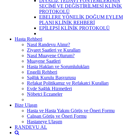
DİYALİZ TEDAVİ YÖNTEMLERİNİN
SEÇİMİ VE DEĞİŞTİRİLMESİ KLİNİK
PROTOKOLÜ
EBELERE YÖNELİK DOĞUM EYLEM
PLANI KLİNİK REHBERİ
EPİLEPSİ KLİNİK PROTOKOLÜ
Hasta Rehberi
Nasıl Randevu Alınır?
Ziyaret Saatleri ve Kuralları
Nasıl Muayene Olurum?
Muayene Saatleri
Hasta Hakları ve Sorumlulukları
Engelli Rehberi
Sağlık Kurulu Başvurusu
Refakat Politikamız ve Refakatçi Kuralları
Evde Sağlık Hizmetleri
Nöbetçi Eczaneler
Bize Ulaşın
Hasta ve Hasta Yakını Görüş ve Öneri Formu
Çalışan Görüş ve Öneri Formu
Hastaneye Ulaşım
RANDEVU AL