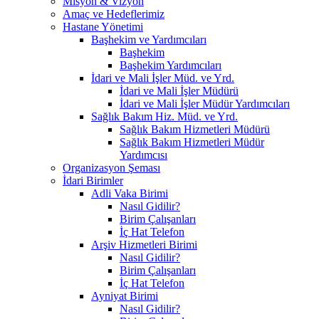
Misyon & Vizyon
Amaç ve Hedeflerimiz
Hastane Yönetimi
Başhekim ve Yardımcıları
Başhekim
Başhekim Yardımcıları
İdari ve Mali İşler Müd. ve Yrd.
İdari ve Mali İşler Müdürü
İdari ve Mali İşler Müdür Yardımcıları
Sağlık Bakım Hiz. Müd. ve Yrd.
Sağlık Bakım Hizmetleri Müdürü
Sağlık Bakım Hizmetleri Müdür
Yardımcısı
Organizasyon Şeması
İdari Birimler
Adli Vaka Birimi
Nasıl Gidilir?
Birim Çalışanları
İç Hat Telefon
Arşiv Hizmetleri Birimi
Nasıl Gidilir?
Birim Çalışanları
İç Hat Telefon
Ayniyat Birimi
Nasıl Gidilir?