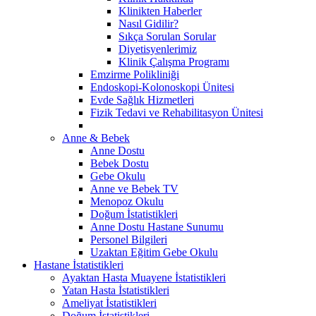
Klinikten Haberler
Nasıl Gidilir?
Sıkça Sorulan Sorular
Diyetisyenlerimiz
Klinik Çalışma Programı
Emzirme Polikliniği
Endoskopi-Kolonoskopi Ünitesi
Evde Sağlık Hizmetleri
Fizik Tedavi ve Rehabilitasyon Ünitesi
Anne & Bebek
Anne Dostu
Bebek Dostu
Gebe Okulu
Anne ve Bebek TV
Menopoz Okulu
Doğum İstatistikleri
Anne Dostu Hastane Sunumu
Personel Bilgileri
Uzaktan Eğitim Gebe Okulu
Hastane İstatistikleri
Ayaktan Hasta Muayene İstatistikleri
Yatan Hasta İstatistikleri
Ameliyat İstatistikleri
Doğum İstatistikleri