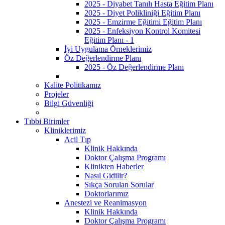
2025 - Diyabet Tanılı Hasta Eğitim Planı
2025 - Diyet Polikliniği Eğitim Planı
2025 - Emzirme Eğitimi Eğitim Planı
2025 - Enfeksiyon Kontrol Komitesi
Eğitim Planı - 1
İyi Uygulama Örneklerimiz
Öz Değerlendirme Planı
2025 - Öz Değerlendirme Planı
Kalite Politikamız
Projeler
Bilgi Güvenliği
Tıbbi Birimler
Kliniklerimiz
Acil Tıp
Klinik Hakkında
Doktor Çalışma Programı
Klinikten Haberler
Nasıl Gidilir?
Sıkça Sorulan Sorular
Doktorlarımız
Anestezi ve Reanimasyon
Klinik Hakkında
Doktor Çalışma Programı