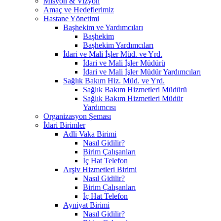
Misyon & Vizyon
Amaç ve Hedeflerimiz
Hastane Yönetimi
Başhekim ve Yardımcıları
Başhekim
Başhekim Yardımcıları
İdari ve Mali İşler Müd. ve Yrd.
İdari ve Mali İşler Müdürü
İdari ve Mali İşler Müdür Yardımcıları
Sağlık Bakım Hiz. Müd. ve Yrd.
Sağlık Bakım Hizmetleri Müdürü
Sağlık Bakım Hizmetleri Müdür
Yardımcısı
Organizasyon Şeması
İdari Birimler
Adli Vaka Birimi
Nasıl Gidilir?
Birim Çalışanları
İç Hat Telefon
Arşiv Hizmetleri Birimi
Nasıl Gidilir?
Birim Çalışanları
İç Hat Telefon
Ayniyat Birimi
Nasıl Gidilir?