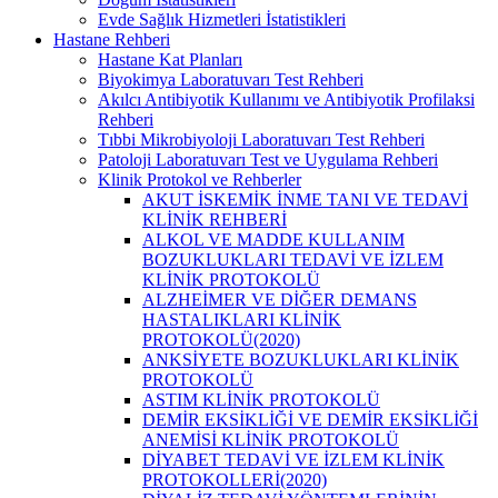
Evde Sağlık Hizmetleri İstatistikleri
Hastane Rehberi
Hastane Kat Planları
Biyokimya Laboratuvarı Test Rehberi
Akılcı Antibiyotik Kullanımı ve Antibiyotik Profilaksi
Rehberi
Tıbbi Mikrobiyoloji Laboratuvarı Test Rehberi
Patoloji Laboratuvarı Test ve Uygulama Rehberi
Klinik Protokol ve Rehberler
AKUT İSKEMİK İNME TANI VE TEDAVİ
KLİNİK REHBERİ
ALKOL VE MADDE KULLANIM
BOZUKLUKLARI TEDAVİ VE İZLEM
KLİNİK PROTOKOLÜ
ALZHEİMER VE DİĞER DEMANS
HASTALIKLARI KLİNİK
PROTOKOLÜ(2020)
ANKSİYETE BOZUKLUKLARI KLİNİK
PROTOKOLÜ
ASTIM KLİNİK PROTOKOLÜ
DEMİR EKSİKLİĞİ VE DEMİR EKSİKLİĞİ
ANEMİSİ KLİNİK PROTOKOLÜ
DİYABET TEDAVİ VE İZLEM KLİNİK
PROTOKOLLERİ(2020)