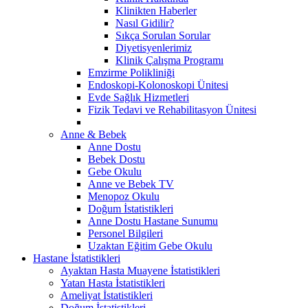
Klinikten Haberler
Nasıl Gidilir?
Sıkça Sorulan Sorular
Diyetisyenlerimiz
Klinik Çalışma Programı
Emzirme Polikliniği
Endoskopi-Kolonoskopi Ünitesi
Evde Sağlık Hizmetleri
Fizik Tedavi ve Rehabilitasyon Ünitesi
Anne & Bebek
Anne Dostu
Bebek Dostu
Gebe Okulu
Anne ve Bebek TV
Menopoz Okulu
Doğum İstatistikleri
Anne Dostu Hastane Sunumu
Personel Bilgileri
Uzaktan Eğitim Gebe Okulu
Hastane İstatistikleri
Ayaktan Hasta Muayene İstatistikleri
Yatan Hasta İstatistikleri
Ameliyat İstatistikleri
Doğum İstatistikleri