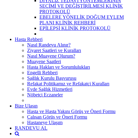
DİYALİZ TEDAVİ YÖNTEMLERİNİN
SEÇİMİ VE DEĞİŞTİRİLMESİ KLİNİK
PROTOKOLÜ
EBELERE YÖNELİK DOĞUM EYLEM
PLANI KLİNİK REHBERİ
EPİLEPSİ KLİNİK PROTOKOLÜ
Hasta Rehberi
Nasıl Randevu Alınır?
Ziyaret Saatleri ve Kuralları
Nasıl Muayene Olurum?
Muayene Saatleri
Hasta Hakları ve Sorumlulukları
Engelli Rehberi
Sağlık Kurulu Başvurusu
Refakat Politikamız ve Refakatçi Kuralları
Evde Sağlık Hizmetleri
Nöbetçi Eczaneler
Bize Ulaşın
Hasta ve Hasta Yakını Görüş ve Öneri Formu
Çalışan Görüş ve Öneri Formu
Hastaneye Ulaşım
RANDEVU AL