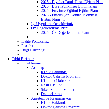
2025 - Diyabet Tanılı Hasta Eğitim Planı
2025 - Diyet Polikliniği Eğitim Planı
2025 - Emzirme Eğitimi Eğitim Planı
2025 - Enfeksiyon Kontrol Komitesi
Eğitim Planı - 1
İyi Uygulama Örneklerimiz
Öz Değerlendirme Planı
2025 - Öz Değerlendirme Planı
Kalite Politikamız
Projeler
Bilgi Güvenliği
Tıbbi Birimler
Kliniklerimiz
Acil Tıp
Klinik Hakkında
Doktor Çalışma Programı
Klinikten Haberler
Nasıl Gidilir?
Sıkça Sorulan Sorular
Doktorlarımız
Anestezi ve Reanimasyon
Klinik Hakkında
Doktor Çalışma Programı