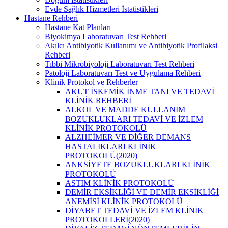
Evde Sağlık Hizmetleri İstatistikleri
Hastane Rehberi
Hastane Kat Planları
Biyokimya Laboratuvarı Test Rehberi
Akılcı Antibiyotik Kullanımı ve Antibiyotik Profilaksi
Rehberi
Tıbbi Mikrobiyoloji Laboratuvarı Test Rehberi
Patoloji Laboratuvarı Test ve Uygulama Rehberi
Klinik Protokol ve Rehberler
AKUT İSKEMİK İNME TANI VE TEDAVİ
KLİNİK REHBERİ
ALKOL VE MADDE KULLANIM
BOZUKLUKLARI TEDAVİ VE İZLEM
KLİNİK PROTOKOLÜ
ALZHEİMER VE DİĞER DEMANS
HASTALIKLARI KLİNİK
PROTOKOLÜ(2020)
ANKSİYETE BOZUKLUKLARI KLİNİK
PROTOKOLÜ
ASTIM KLİNİK PROTOKOLÜ
DEMİR EKSİKLİĞİ VE DEMİR EKSİKLİĞİ
ANEMİSİ KLİNİK PROTOKOLÜ
DİYABET TEDAVİ VE İZLEM KLİNİK
PROTOKOLLERİ(2020)