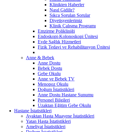
Klinikten Haberler
Nasıl Gidilir?
Sıkça Sorulan Sorular
Diyetisyenlerimiz
Klinik Çalışma Programı
Emzirme Polikliniği
Endoskopi-Kolonoskopi Ünitesi
Evde Sağlık Hizmetleri
Fizik Tedavi ve Rehabilitasyon Ünitesi
Anne & Bebek
Anne Dostu
Bebek Dostu
Gebe Okulu
Anne ve Bebek TV
Menopoz Okulu
Doğum İstatistikleri
Anne Dostu Hastane Sunumu
Personel Bilgileri
Uzaktan Eğitim Gebe Okulu
Hastane İstatistikleri
Ayaktan Hasta Muayene İstatistikleri
Yatan Hasta İstatistikleri
Ameliyat İstatistikleri
Doğum İstatistikleri