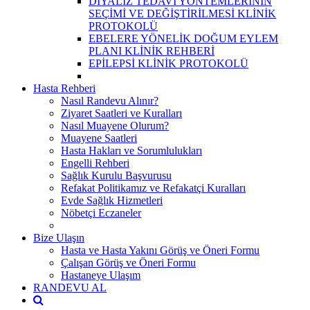
DİYALİZ TEDAVİ YÖNTEMLERİNİN
SEÇİMİ VE DEĞİŞTİRİLMESİ KLİNİK
PROTOKOLÜ
EBELERE YÖNELİK DOĞUM EYLEM
PLANI KLİNİK REHBERİ
EPİLEPSİ KLİNİK PROTOKOLÜ
Hasta Rehberi
Nasıl Randevu Alınır?
Ziyaret Saatleri ve Kuralları
Nasıl Muayene Olurum?
Muayene Saatleri
Hasta Hakları ve Sorumlulukları
Engelli Rehberi
Sağlık Kurulu Başvurusu
Refakat Politikamız ve Refakatçi Kuralları
Evde Sağlık Hizmetleri
Nöbetçi Eczaneler
Bize Ulaşın
Hasta ve Hasta Yakını Görüş ve Öneri Formu
Çalışan Görüş ve Öneri Formu
Hastaneye Ulaşım
RANDEVU AL