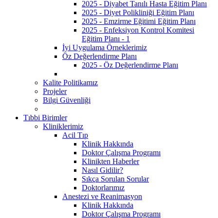
2025 - Diyabet Tanılı Hasta Eğitim Planı
2025 - Diyet Polikliniği Eğitim Planı
2025 - Emzirme Eğitimi Eğitim Planı
2025 - Enfeksiyon Kontrol Komitesi
Eğitim Planı - 1
İyi Uygulama Örneklerimiz
Öz Değerlendirme Planı
2025 - Öz Değerlendirme Planı
Kalite Politikamız
Projeler
Bilgi Güvenliği
Tıbbi Birimler
Kliniklerimiz
Acil Tıp
Klinik Hakkında
Doktor Çalışma Programı
Klinikten Haberler
Nasıl Gidilir?
Sıkça Sorulan Sorular
Doktorlarımız
Anestezi ve Reanimasyon
Klinik Hakkında
Doktor Çalışma Programı