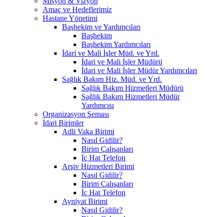
Misyon & Vizyon
Amaç ve Hedeflerimiz
Hastane Yönetimi
Başhekim ve Yardımcıları
Başhekim
Başhekim Yardımcıları
İdari ve Mali İşler Müd. ve Yrd.
İdari ve Mali İşler Müdürü
İdari ve Mali İşler Müdür Yardımcıları
Sağlık Bakım Hiz. Müd. ve Yrd.
Sağlık Bakım Hizmetleri Müdürü
Sağlık Bakım Hizmetleri Müdür
Yardımcısı
Organizasyon Şeması
İdari Birimler
Adli Vaka Birimi
Nasıl Gidilir?
Birim Çalışanları
İç Hat Telefon
Arşiv Hizmetleri Birimi
Nasıl Gidilir?
Birim Çalışanları
İç Hat Telefon
Ayniyat Birimi
Nasıl Gidilir?