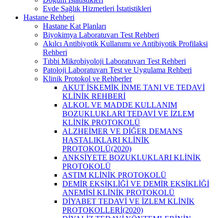
Evde Sağlık Hizmetleri İstatistikleri
Hastane Rehberi
Hastane Kat Planları
Biyokimya Laboratuvarı Test Rehberi
Akılcı Antibiyotik Kullanımı ve Antibiyotik Profilaksi
Rehberi
Tıbbi Mikrobiyoloji Laboratuvarı Test Rehberi
Patoloji Laboratuvarı Test ve Uygulama Rehberi
Klinik Protokol ve Rehberler
AKUT İSKEMİK İNME TANI VE TEDAVİ
KLİNİK REHBERİ
ALKOL VE MADDE KULLANIM
BOZUKLUKLARI TEDAVİ VE İZLEM
KLİNİK PROTOKOLÜ
ALZHEİMER VE DİĞER DEMANS
HASTALIKLARI KLİNİK
PROTOKOLÜ(2020)
ANKSİYETE BOZUKLUKLARI KLİNİK
PROTOKOLÜ
ASTIM KLİNİK PROTOKOLÜ
DEMİR EKSİKLİĞİ VE DEMİR EKSİKLİĞİ
ANEMİSİ KLİNİK PROTOKOLÜ
DİYABET TEDAVİ VE İZLEM KLİNİK
PROTOKOLLERİ(2020)