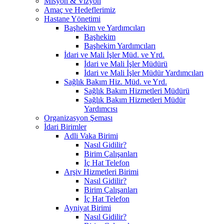
Misyon & Vizyon
Amaç ve Hedeflerimiz
Hastane Yönetimi
Başhekim ve Yardımcıları
Başhekim
Başhekim Yardımcıları
İdari ve Mali İşler Müd. ve Yrd.
İdari ve Mali İşler Müdürü
İdari ve Mali İşler Müdür Yardımcıları
Sağlık Bakım Hiz. Müd. ve Yrd.
Sağlık Bakım Hizmetleri Müdürü
Sağlık Bakım Hizmetleri Müdür
Yardımcısı
Organizasyon Şeması
İdari Birimler
Adli Vaka Birimi
Nasıl Gidilir?
Birim Çalışanları
İç Hat Telefon
Arşiv Hizmetleri Birimi
Nasıl Gidilir?
Birim Çalışanları
İç Hat Telefon
Ayniyat Birimi
Nasıl Gidilir?