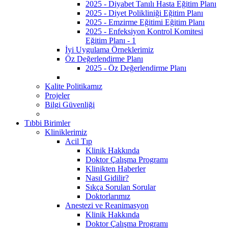
2025 - Diyabet Tanılı Hasta Eğitim Planı
2025 - Diyet Polikliniği Eğitim Planı
2025 - Emzirme Eğitimi Eğitim Planı
2025 - Enfeksiyon Kontrol Komitesi
Eğitim Planı - 1
İyi Uygulama Örneklerimiz
Öz Değerlendirme Planı
2025 - Öz Değerlendirme Planı
Kalite Politikamız
Projeler
Bilgi Güvenliği
Tıbbi Birimler
Kliniklerimiz
Acil Tıp
Klinik Hakkında
Doktor Çalışma Programı
Klinikten Haberler
Nasıl Gidilir?
Sıkça Sorulan Sorular
Doktorlarımız
Anestezi ve Reanimasyon
Klinik Hakkında
Doktor Çalışma Programı