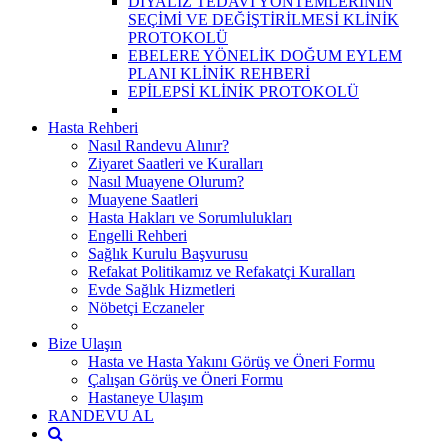
DİYALİZ TEDAVİ YÖNTEMLERİNİN
SEÇİMİ VE DEĞİŞTİRİLMESİ KLİNİK
PROTOKOLÜ
EBELERE YÖNELİK DOĞUM EYLEM
PLANI KLİNİK REHBERİ
EPİLEPSİ KLİNİK PROTOKOLÜ
Hasta Rehberi
Nasıl Randevu Alınır?
Ziyaret Saatleri ve Kuralları
Nasıl Muayene Olurum?
Muayene Saatleri
Hasta Hakları ve Sorumlulukları
Engelli Rehberi
Sağlık Kurulu Başvurusu
Refakat Politikamız ve Refakatçi Kuralları
Evde Sağlık Hizmetleri
Nöbetçi Eczaneler
Bize Ulaşın
Hasta ve Hasta Yakını Görüş ve Öneri Formu
Çalışan Görüş ve Öneri Formu
Hastaneye Ulaşım
RANDEVU AL