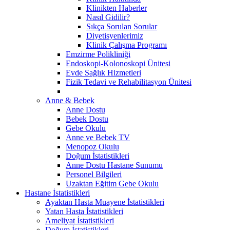
Klinikten Haberler
Nasıl Gidilir?
Sıkça Sorulan Sorular
Diyetisyenlerimiz
Klinik Çalışma Programı
Emzirme Polikliniği
Endoskopi-Kolonoskopi Ünitesi
Evde Sağlık Hizmetleri
Fizik Tedavi ve Rehabilitasyon Ünitesi
Anne & Bebek
Anne Dostu
Bebek Dostu
Gebe Okulu
Anne ve Bebek TV
Menopoz Okulu
Doğum İstatistikleri
Anne Dostu Hastane Sunumu
Personel Bilgileri
Uzaktan Eğitim Gebe Okulu
Hastane İstatistikleri
Ayaktan Hasta Muayene İstatistikleri
Yatan Hasta İstatistikleri
Ameliyat İstatistikleri
Doğum İstatistikleri